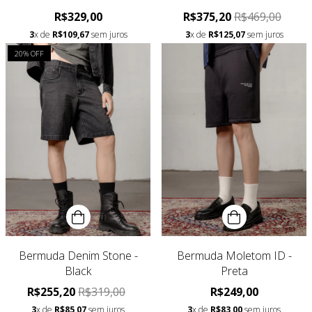
R$329,00
R$375,20
R$469,00
3
x de
R$109,67
sem juros
3
x de
R$125,07
sem juros
20
% OFF
Bermuda Denim Stone -
Bermuda Moletom ID -
Black
Preta
R$255,20
R$319,00
R$249,00
3
x de
R$85,07
sem juros
3
x de
R$83,00
sem juros