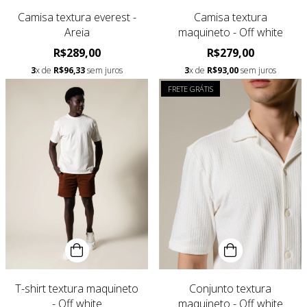
Camisa textura everest -
Camisa textura
Areia
maquineto - Off white
R$289,00
R$279,00
3
x de
R$96,33
sem juros
3
x de
R$93,00
sem juros
FRETE GRÁTIS
T-shirt textura maquineto
Conjunto textura
- Off white
maquineto - Off white