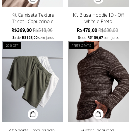
Kit Camiseta Textura
Kit Blusa Hoodie ID - Off
Tricot - Capuccino e
white e Preto
Verde militar
R$369,00
R$518,00
R$479,00
R$638,00
3
x de
R$123,00
sem juros
3
x de
R$159,67
sem juros
20
% OFF
FRETE GRÁTIS
Kit Shorts Texturizado -
Suéter Jacquard -