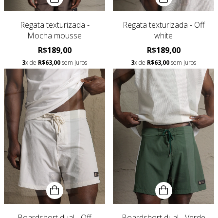
Regata texturizada -
Regata texturizada - Off
Mocha mousse
white
R$189,00
R$189,00
3
x de
R$63,00
sem juros
3
x de
R$63,00
sem juros
Boardshort dual - Off
Boardshort dual - Verde