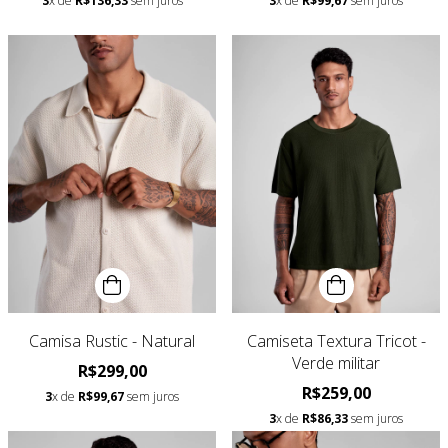
3
x de
R$136,33
sem juros
3
x de
R$99,67
sem juros
Camisa Rustic - Natural
Camiseta Textura Tricot -
Verde militar
R$299,00
R$259,00
3
x de
R$99,67
sem juros
3
x de
R$86,33
sem juros