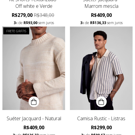
Off white e Verde
Marrom mescla
R$279,00
R$348,00
R$409,00
3
x de
R$93,00
sem juros
3
x de
R$136,33
sem juros
FRETE GRÁTIS
Suéter Jacquard - Natural
Camisa Rustic - Listras
R$409,00
R$299,00