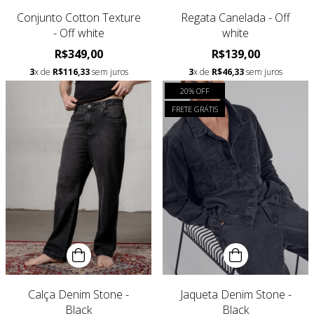
Conjunto Cotton Texture
Regata Canelada - Off
- Off white
white
R$349,00
R$139,00
3
x de
R$116,33
sem juros
3
x de
R$46,33
sem juros
20
% OFF
FRETE GRÁTIS
Calça Denim Stone -
Jaqueta Denim Stone -
Black
Black