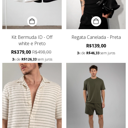
Kit Bermuda ID - Off
Regata Canelada - Preta
white e Preto
R$139,00
R$379,00
R$498,00
3
x de
R$46,33
sem juros
3
x de
R$126,33
sem juros