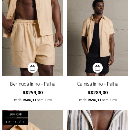
Bermuda linho - Palha
Camisa linho - Palha
R$259,00
R$289,00
3
x de
R$86,33
sem juros
3
x de
R$96,33
sem juros
20
% OFF
FRETE GRÁTIS