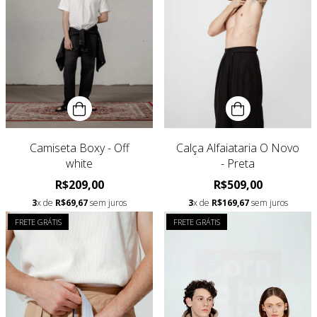
Camiseta Boxy - Off
Calça Alfaiataria O Novo
white
- Preta
R$209,00
R$509,00
3
x de
R$69,67
sem juros
3
x de
R$169,67
sem juros
FRETE GRÁTIS
FRETE GRÁTIS