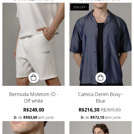
30
% OFF
Bermuda Moletom ID -
Camisa Denim Boxy -
Off white
Blue
R$249,00
R$216,30
R$309,00
3
x de
R$83,00
sem juros
3
x de
R$72,10
sem juros