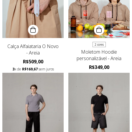
2 cores
Calça Alfaiataria O Novo
Moletom Hoodie
- Areia
personalizável - Areia
R$509,00
R$349,00
3
x de
R$169,67
sem juros
3
x de
R$116,33
sem juros