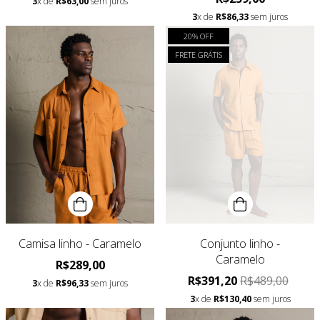
3
x de
R$63,00
sem juros
3
x de
R$86,33
sem juros
20
% OFF
FRETE GRÁTIS
Camisa linho - Caramelo
Conjunto linho -
Caramelo
R$289,00
R$391,20
R$489,00
3
x de
R$96,33
sem juros
3
x de
R$130,40
sem juros