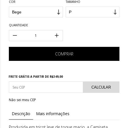
COR
TAMANHO
QUANTIDADE
Frete grátis
R$349,00
FRETE GRÁTIS
A PARTIR DE
R$349,00
CALCULAR
Não sei meu CEP
Descrição
Mais informações
Produzida em tricot leve de toque macio, a Camiseta