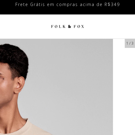
ompras acima de R$349
Até 3x sem juros no
1
/
3