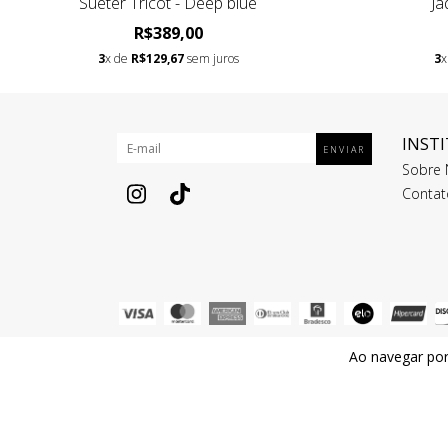
Suéter Tricot - Deep blue
Ja
R$389,00
3
x de
R$129,67
sem juros
3
x
INST
Sobre 
Contat
Ao navegar por
Todos os direitos reservados. © Copyright Folk & Fox - 4074