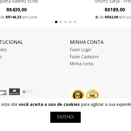
queta xadrez scott
Shorts sarja - Pre
R$439,00
R$189,00
 de
R$146,33
sem juros
3
x de
R$63,00
sem jur
ITUCIONAL
MINHA CONTA
Nós
Fazer Login
o
Fazer Cadastro
Minha conta
 este site
você aceita o uso de cookies
para agilizar a sua experi
ENTENDI
6155000196 - 2026