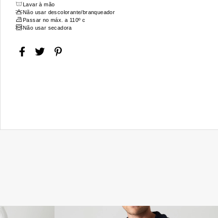
Lavar à mão
Não usar descolorante/branqueador
Passar no máx. a 110º c
Não usar secadora