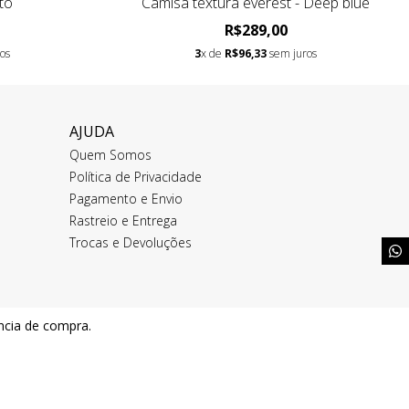
to
Camisa textura everest - Deep blue
R$289,00
os
3
x de
R$96,33
sem juros
AJUDA
Quem Somos
Política de Privacidade
Pagamento e Envio
Rastreio e Entrega
Trocas e Devoluções
ência de compra.