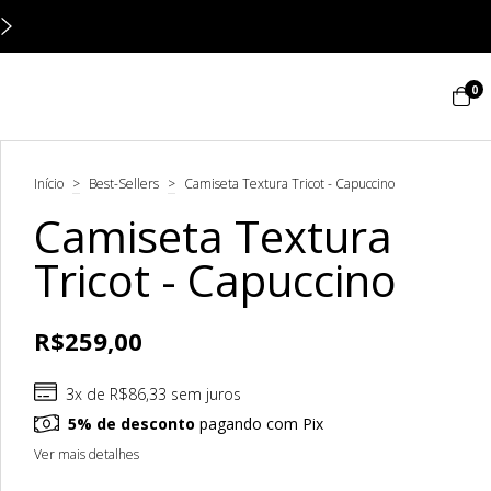
 cartão (5% OFF no PIX)
Primeira 
0
Início
>
Best-Sellers
>
Camiseta Textura Tricot - Capuccino
Camiseta Textura
Tricot - Capuccino
R$259,00
3
x de
R$86,33
sem juros
5% de desconto
pagando com Pix
Ver mais detalhes